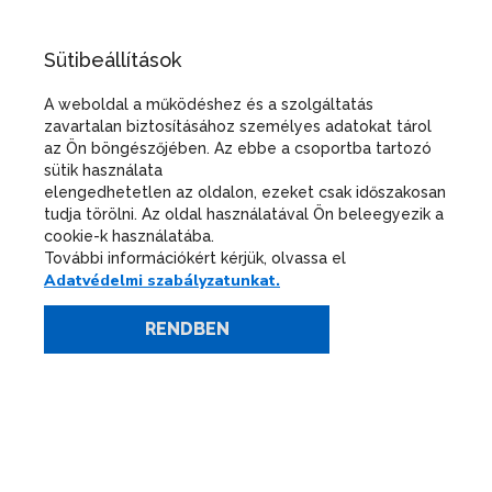
Központi Nyilvántartások
Sütibeállítások
A weboldal a működéshez és a szolgáltatás
zavartalan biztosításához személyes adatokat tárol
Központi Nyilvántartások
az Ön böngészőjében. Az ebbe a csoportba tartozó
sütik használata
Hozzáférés az Afad tv. szerinti, regisztrált
elengedhetetlen az oldalon, ezeket csak időszakosan
hatóságoknak, bíróságoknak, ügyészségeknek,
tudja törölni. Az oldal használatával Ön beleegyezik a
felügyeleti szerveknek, szolgáltatóknak,
cookie-k használatába.
önkormányzati adóhatóságoknak, és gazdasági
További információkért kérjük, olvassa el
kamaráknak, az európai uniós források
Adatvédelmi szabályzatunkat.
felhasználásával kapcsolatos irányító hatósági vagy
közreműködő szervezeti feladatokat ellátó
RENDBEN
szerveknek, szervezeteknek és az európai uniós
források felhasználásáért felelős miniszter által
vezetett minisztériumnak.
Bejelentkezés a Központi Azonosítási Ügynökön
help
keresztül